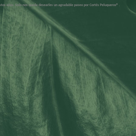
stos años.
Solo nos queda desearles un agradable paseo por Cortés Peluqueros® .