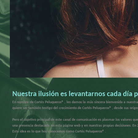
Nuestra ilusión es levantarnos cada día 
En nombre de Cortés Peluqueros® , les damos la más sincera bienvenida a nuestra 
quiere ser también testigo del crecimiento de Cortés Peluqueros® , desde sus orígen
Pero el objetivo principal de este canal de comunicación es plasmar los valores qu
una presencia destacada en esta página web y en nuestras propias decisiones.
En 
Esta idea es lo que hoy conocemos como Cortés Peluqueros® .