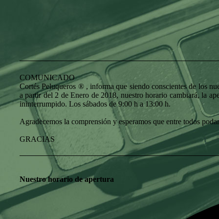
COMUNICADO
Cortés Peluqueros ® , informa que siendo conscientes de los nue
a partir del 2 de Enero de 2018, nuestro horario cambiará, la ape
ininterrumpido. Los sábados de 9:00 h a 13:00 h.
Agradecemos la comprensión y esperamos que entre todos podamo
GRACIAS
Nuestro horario de apertura