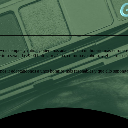
vos tiempos y rutinas, queremos adaptarnos a un horario más europeo y 
rtura será a las 9:00 h de la mañana, como hasta ahora, y el cierre ser
s ir adaptándonos a unos horarios más razonables y que ello suponga 